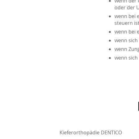
wenn der U
oder der U
wenn bei e
steuern is
wenn bei e
wenn sich 
wenn Zung
wenn sich 
Kieferorthopädie DENTICO