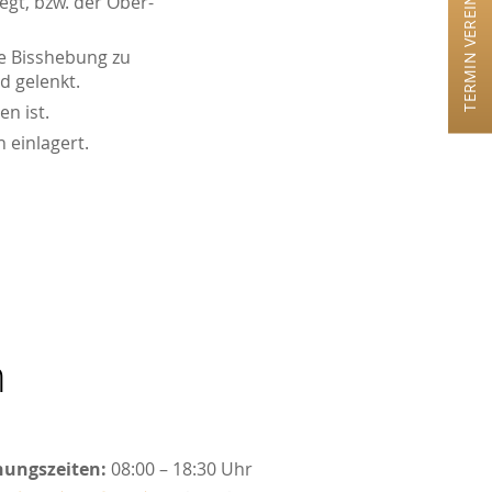
TERMIN VEREINBAREN
gt, bzw. der Ober-
ie Bisshebung zu
d gelenkt.
n ist.
 einlagert.
n
nungszeiten:
08:00 – 18:30 Uhr