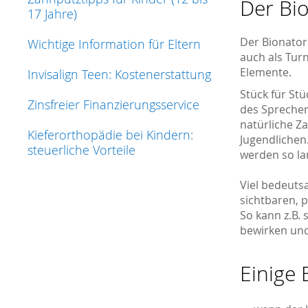
Der Bi
17 Jahre)
Der Bionator 
Wichtige Information für Eltern
auch als Turn
Elemente.
Invisalign Teen: Kostenerstattung
Stück für St
Zinsfreier Finanzierungsservice
des Sprechen
natürliche Z
Kieferorthopädie bei Kindern:
Jugendliche
steuerliche Vorteile
werden so la
Viel bedeuts
sichtbaren, 
So kann z.B.
bewirken und
Einige 