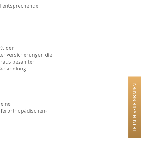
d entsprechende
 % der
kenversicherungen die
oraus bezahlten
 Behandlung.
TERMIN VEREINBAREN
 eine
eferorthopädischen-