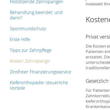
Festsitzende Zahnspangen
inwieweit Ihr
Behandlung beendet: und
Kosten
dann?
Sportmundschutz
Privat vers
Erste Hilfe
Die Kosten e
Tipps zur Zahnpflege
Patienten en
erstattet. Di
Kosten Zahnspange
unterscheide
traditionell
Zinsfreier Finanzierungsservice
Gesetzlich
Kieferorthopädie: steuerliche
Vorteile
Für Patiente
Zahnkorrektu
kieferorthop
Krankenkasse