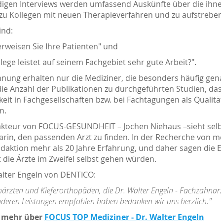
igen Interviews werden umfassend Auskünfte über die ihn
, zu Kollegen mit neuen Therapieverfahren und zu aufstrebe
ind:
rweisen Sie Ihre Patienten" und
lege leistet auf seinem Fachgebiet sehr gute Arbeit?".
hnung erhalten nur die Mediziner, die besonders häufig ge
die Anzahl der Publikationen zu durchgeführten Studien, 
keit in Fachgesellschaften bzw. bei Fachtagungen als Qualit
n.
kteur von FOCUS-GESUNDHEIT – Jochen Niehaus –sieht selb
rin, den passenden Arzt zu finden. In der Recherche von me
edaktion mehr als 20 Jahre Erfahrung, und daher sagen die 
 die Ärzte im Zweifel selbst gehen würden.
alter Engeln von DENTICO:
närzten und Kieferorthopäden, die Dr. Walter Engeln - Fachzahnarz
nderen Leistungen empfohlen haben bedanken wir uns herzlich."
e mehr über
FOCUS TOP Mediziner - Dr. Walter Engeln