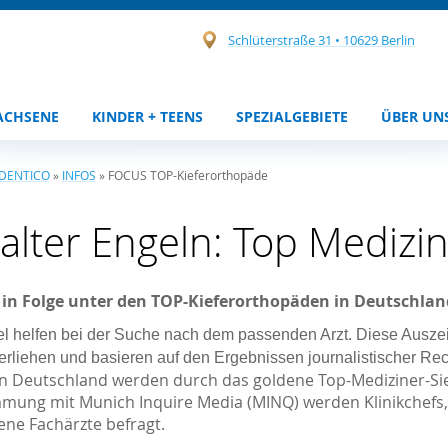
Schlüterstraße 31 • 10629 Berlin
ACHSENE
KINDER + TEENS
SPEZIALGEBIETE
ÜBER UN
 DENTICO
»
INFOS
»
FOCUS TOP-Kieferorthopäde
alter Engeln: Top Medizi
 in Folge unter den TOP-Kieferorthopäden in Deutschlan
 helfen bei der Suche nach dem passenden Arzt. Diese Ausz
rliehen und basieren auf den Ergebnissen journalistischer Rec
 in Deutschland werden durch das goldene Top-Mediziner-Sie
mung mit Munich Inquire Media (MINQ) werden Klinikchefs
ene Fachärzte befragt.