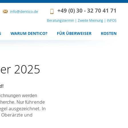
+49 (0) 30 - 32 70 41 71
info@dentico.de
Beratungstermin
|
Zweite Meinung
|
INFOS
S
WARUM DENTICO?
FÜR ÜBERWEISER
KOSTEN
ner 2025
d!
eichnungen werden
ührende
herche. Nur f
gel ausgezeichnet. In
, Oberärzte und