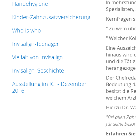
In mehrstünd
Händehygiene
Spezialisten
Kinder-Zahnzusatzversicherung
Kernfragen s
" Zu wem übe
Who is who
" Welcher Kol
Invisalign-Teenager
Eine Auszeic
hinaus wird 
Vielfalt von Invisalign
und die Tätig
herangezoge
Invisalign-Geschichte
Der Chefreda
Ausstellung im ICI - Dezember
Bedeutung da
2016
besitzt die R
welchem Arzt
Hierzu Dr. W
"Bei allen Zah
für seine beso
Erfahren Si