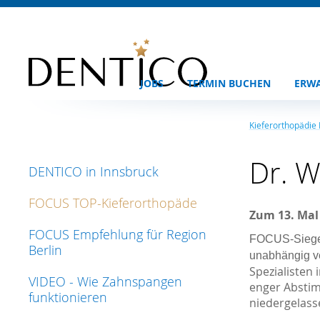
JOBS
TERMIN BUCHEN
ERW
Kieferorthopädie
Dr. W
DENTICO in Innsbruck
FOCUS TOP-Kieferorthopäde
Zum 13. Mal
FOCUS Empfehlung für Region
FOCUS-Siegel
Berlin
unabhängig ve
Spezialisten
VIDEO - Wie Zahnspangen
enger Abstim
funktionieren
niedergelass