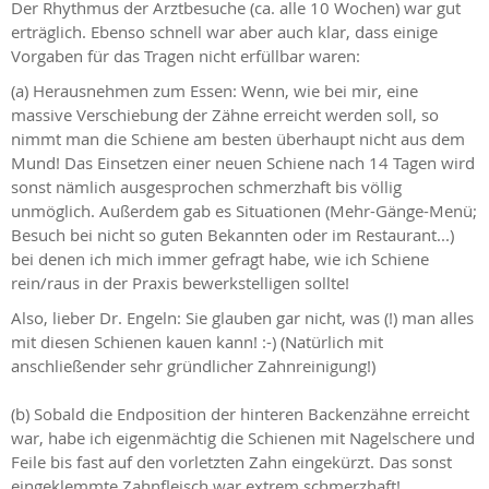
Der Rhythmus der Arztbesuche (ca. alle 10 Wochen) war gut
erträglich. Ebenso schnell war aber auch klar, dass einige
Vorgaben für das Tragen nicht erfüllbar waren:
(a) Herausnehmen zum Essen: Wenn, wie bei mir, eine
massive Verschiebung der Zähne erreicht werden soll, so
nimmt man die Schiene am besten überhaupt nicht aus dem
Mund! Das Einsetzen einer neuen Schiene nach 14 Tagen wird
sonst nämlich ausgesprochen schmerzhaft bis völlig
unmöglich. Außerdem gab es Situationen (Mehr-Gänge-Menü;
Besuch bei nicht so guten Bekannten oder im Restaurant...)
bei denen ich mich immer gefragt habe, wie ich Schiene
rein/raus in der Praxis bewerkstelligen sollte!
Also, lieber Dr. Engeln: Sie glauben gar nicht, was (!) man alles
mit diesen Schienen kauen kann! :-) (Natürlich mit
anschließender sehr gründlicher Zahnreinigung!)
(b) Sobald die Endposition der hinteren Backenzähne erreicht
war, habe ich eigenmächtig die Schienen mit Nagelschere und
Feile bis fast auf den vorletzten Zahn eingekürzt. Das sonst
eingeklemmte Zahnfleisch war extrem schmerzhaft!