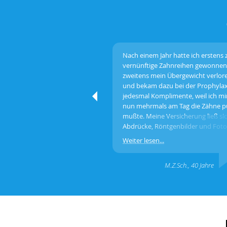
Nach einem Jahr hatte ich erstens 
vernünftige Zahnreihen gewonne
zweitens mein Übergewicht verlor
und bekam dazu bei der Prophyla
jedesmal Komplimente, weil ich mir
nun mehrmals am Tag die Zähne p
mußte. Meine Versicherung ließ si
Abdrücke, Röntgenbilder und Foto
schicken, war vom Erfolg der
Weiter lesen...
Behandlung überzeugt und zahlte 
vollen Anteil aus.
M.Z.Sch., 40 Jahre