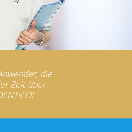
 Anwender, die
ur Zeit über
 DENTICO!