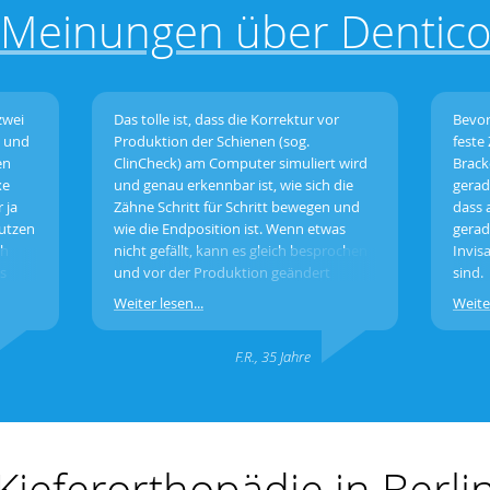
Meinungen über Dentic
zwei
Das tolle ist, dass die Korrektur vor
Bevor
n und
Produktion der Schienen (sog.
feste
en
ClinCheck) am Computer simuliert wird
Brack
xe
und genau erkennbar ist, wie sich die
gerad
 ja
Zähne Schritt für Schritt bewegen und
dass 
utzen
wie die Endposition ist. Wenn etwas
gerad
ch
nicht gefällt, kann es gleich besprochen
Invis
s
und vor der Produktion geändert
sind.
werden.
Weiter lesen...
Weiter
ihren
F.R., 35 Jahre