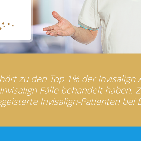
hört zu den Top 1% der Invisalign
Invisalign Fälle behandelt haben. Z
geisterte Invisalign-Patienten bei