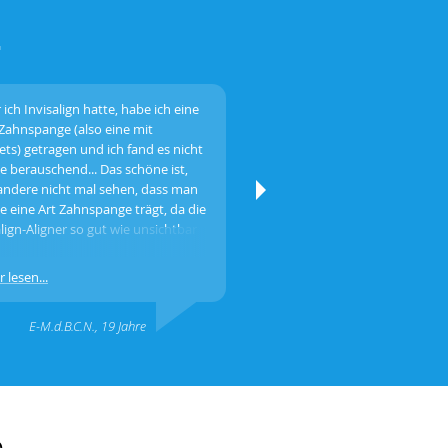
o
 ich Invisalign hatte, habe ich eine
LASST Euch die Zahnreihen r
 Zahnspange (also eine mit
Lächeln kommt tatsächlich zu
ets) getragen und ich fand es nicht
war die beste Idee meines Le
e berauschend... Das schöne ist,
Beschwerden legen sich ganz
andere nicht mal sehen, dass man
und es entsteht ein ganz an
e eine Art Zahnspange trägt, da die
Lebensgefühl!
align-Aligner so gut wie unsichtbar
 lesen...
Weiter lesen...
E-M.d.B.C.N., 19 Jahre
E.K., 60 Jah