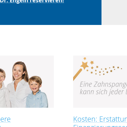
r. Engeln reservieren!
ere
Kosten: Erstattu